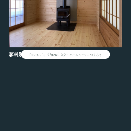
Copyright ©
2026
木楽
.
蓼科別荘 和室改装 & 薪ストーブ設置
Powered by
無料でホームページをつくろう
AmebaOwnd
4.5畳の和室の押入れと天井を撤去して、6畳の洋室に改装オーナーさん
の夢だった薪ストーブを設置しました天井が高くて広々とした部屋にな
りました😊
フォロー