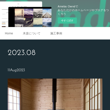
Ameba Owndで
あなただけのホームページやブログをつ
くろう
今すぐ試す
Home
木楽について
施工事例
2023
.
08
11
Aug
2023