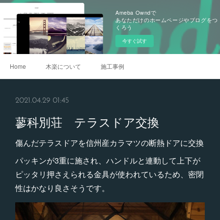
Ameba Owndで
あなただけのホームページやブログをつ
くろう
今すぐ試す
Home
木楽について
施工事例
2021.04.29 01:45
蓼科別荘 テラスドア交換
傷んだテラスドアを信州産カラマツの断熱ドアに交換
パッキンが3重に施され、ハンドルと連動して上下が
ピッタリ押さえられる金具が使われているため、密閉
性はかなり良さそうです。