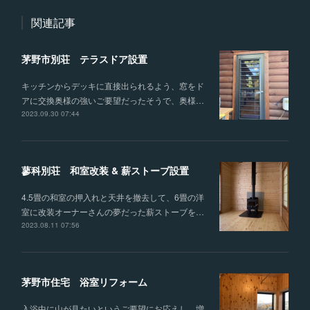
関連記事
茅野市別荘 テラスドア設置
キッチンからデッキに直接出られるよう、窓をド
アに交換奥様の強いご要望だったそうで、奥様…
2023.09.30 07:44
蓼科別荘 和室改装 & 薪ストーブ設置
4.5畳の和室の押入れと天井を撤去して、6畳の洋
室に改装オーナーさんの夢だった薪ストーブを…
2023.08.11 07:56
茅野市住宅 浴室リフォーム
入浴中に山が見たいというご要望にお応えし、増