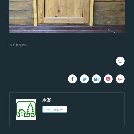
施工事例
(
23
)
木楽
フォロー