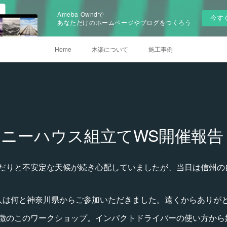
Ameba Owndで
今す
あなただけのホームページやブログをつくろう
Home
木楽について
施工事例
イニーハウス組立てWS開催報告
だりと不安定な天候が続き心配していましたが、当日は信州の
人は何と神奈川県からご参加いただきました。遠くからありが
徴のこのワークショップ。インパクトドライバーの使い方から