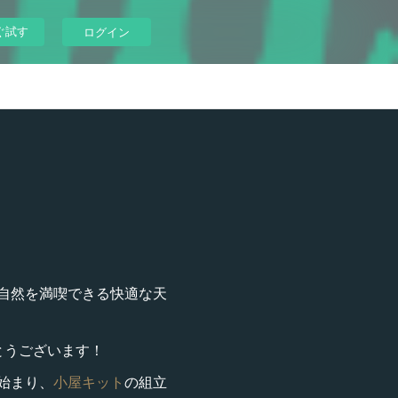
ぐ試す
ログイン
自然を満喫できる快適な天
とうございます！
始まり、
小屋キット
の組立