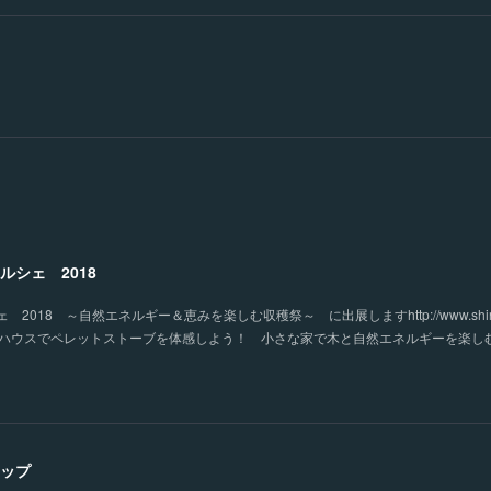
ルシェ 2018
2018 ～自然エネルギー＆恵みを楽しむ収穫祭～ に出展しますhttp://www.shin
571・タイニーハウスでペレットストーブを体感しよう！ 小さな家で木と自然エネルギーを楽
ップ